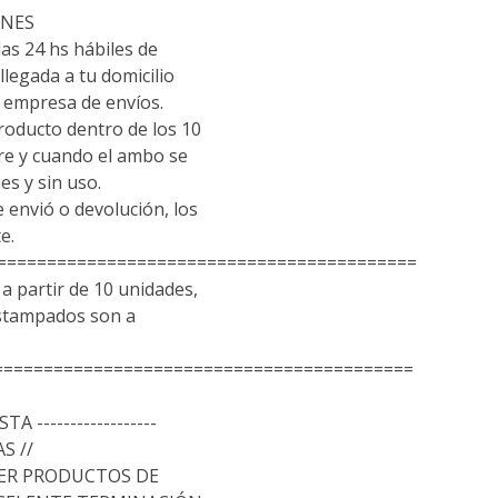
ONES
las 24 hs hábiles de
llegada a tu domicilio
empresa de envíos.
roducto dentro de los 10
pre y cuando el ambo se
es y sin uso.
e envió o devolución, los
e.
===========================================
 partir de 10 unidades,
estampados son a
==========================================
TA ------------------
S //
ER PRODUCTOS DE