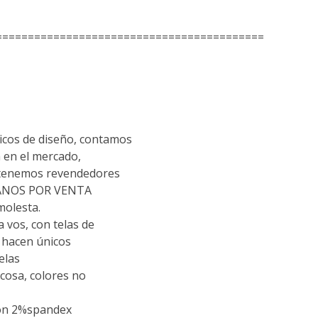
==========================================
cos de diseño, contamos
 en el mercado,
 tenemos revendedores
TANOS POR VENTA
molesta.
vos, con telas de
s hacen únicos
elas
scosa, colores no
don 2%spandex