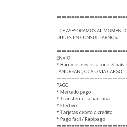
===========================
- TE ASESORAMOS AL MOMENTO
DUDES EN CONSULTARNOS. -
===========================
ENVIO
* Hacemos envíos a todo el pa
, ANDREANI, OCA O VIA CARGO
===========================
PAGO
* Mercado pago
* Transferencia bancaria
* Efectivo
* Tarjetas débito o crédito
* Pago facil / Rapipago
===========================