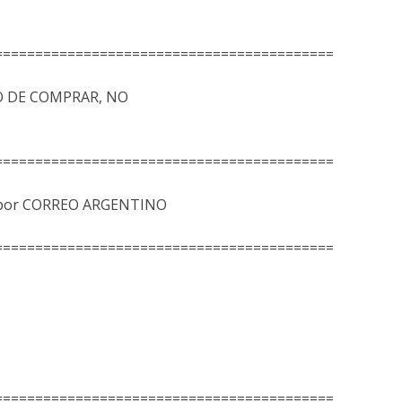
==========================================
 DE COMPRAR, NO
==========================================
ís por CORREO ARGENTINO
==========================================
==========================================