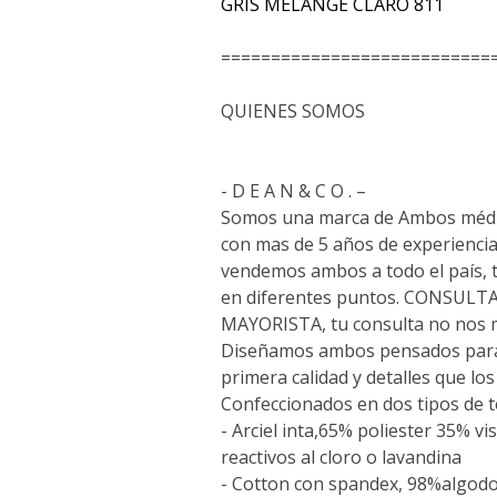
GRIS MELANGE CLARO 811
===========================
QUIENES SOMOS
- D E A N & C O . –
Somos una marca de Ambos médi
con mas de 5 años de experiencia
vendemos ambos a todo el país,
en diferentes puntos. CONSUL
MAYORISTA, tu consulta no nos 
Diseñamos ambos pensados para 
primera calidad y detalles que lo
Confeccionados en dos tipos de t
- Arciel inta,65% poliester 35% vi
reactivos al cloro o lavandina
- Cotton con spandex, 98%algo