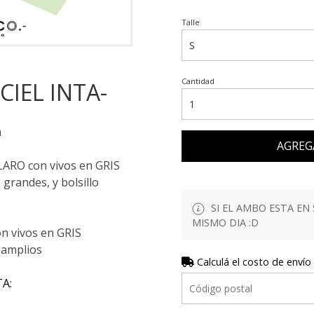
Talle
Cantidad
CIEL INTA-
a
AGREG
LARO con vivos en GRIS
grandes, y bolsillo
SI EL AMBO ESTA EN 
MISMO DIA :D
n vivos en GRIS
 amplios
Calculá el costo de envío
A: