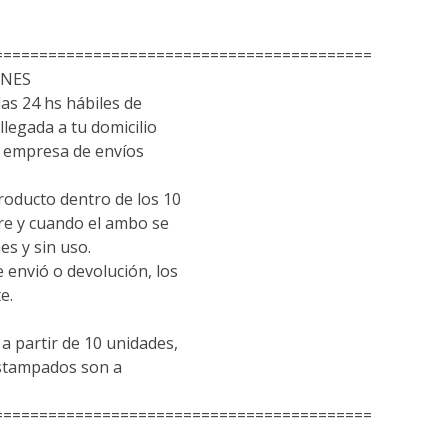
==========================================
ONES
las 24 hs hábiles de
llegada a tu domicilio
empresa de envíos
roducto dentro de los 10
pre y cuando el ambo se
es y sin uso.
e envió o devolución, los
e.
 partir de 10 unidades,
estampados son a
==========================================