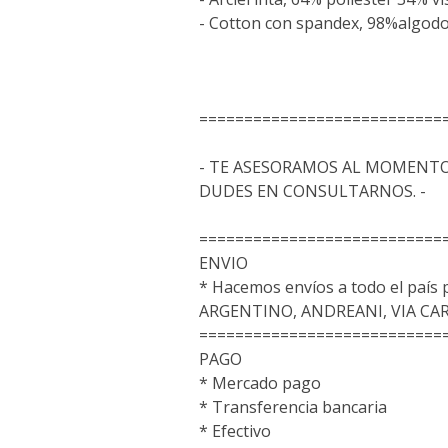
- Cotton con spandex, 98%algo
===========================
- TE ASESORAMOS AL MOMENTO
DUDES EN CONSULTARNOS. -
===========================
ENVIO
* Hacemos envíos a todo el país
ARGENTINO, ANDREANI, VIA CA
===========================
PAGO
* Mercado pago
* Transferencia bancaria
* Efectivo