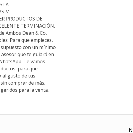
TA ------------------
S //
ER PRODUCTOS DE
XCELENTE TERMINACIÓN.
 de Ambos Dean & Co,
les. Para que empieces,
resupuesto con un mínimo
 asesor que te guiará en
 WhatsApp. Te vamos
oductos, para que
o al gusto de tus
sin comprar de más.
geridos para la venta.
N