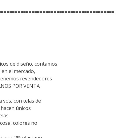
==========================================
cos de diseño, contamos
 en el mercado,
 tenemos revendedores
TANOS POR VENTA
vos, con telas de
s hacen únicos
elas
scosa, colores no
iscosa, 2% elastano.