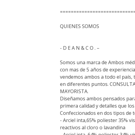
===========================
QUIENES SOMOS
- D E A N & C O . –
Somos una marca de Ambos médi
con mas de 5 años de experiencia
vendemos ambos a todo el país,
en diferentes puntos. CONSUL
MAYORISTA.
Diseñamos ambos pensados para 
primera calidad y detalles que lo
Confeccionados en dos tipos de t
- Arciel inta,65% poliester 35% vi
reactivos al cloro o lavandina
- Arciel inta, 64% poliester 34% v