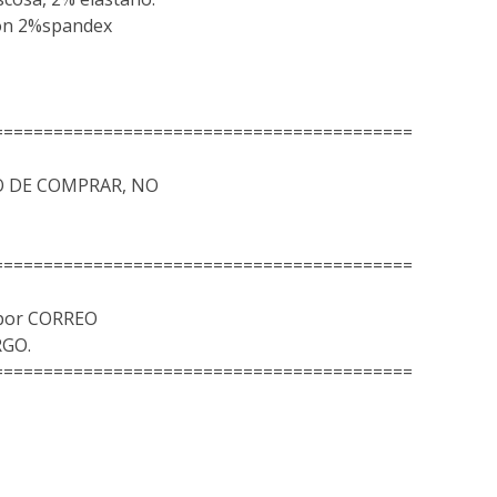
don 2%spandex
==========================================
 DE COMPRAR, NO
==========================================
 por CORREO
RGO.
==========================================