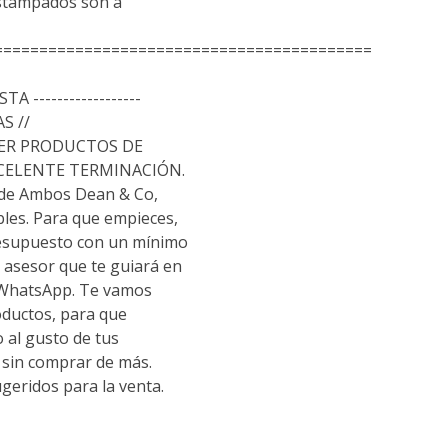
estampados son a
==========================================
TA ------------------
S //
ER PRODUCTOS DE
XCELENTE TERMINACIÓN.
 de Ambos Dean & Co,
les. Para que empieces,
resupuesto con un mínimo
 asesor que te guiará en
 WhatsApp. Te vamos
oductos, para que
o al gusto de tus
sin comprar de más.
geridos para la venta.