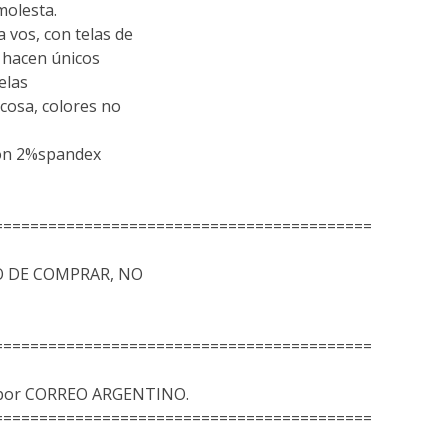
molesta.
vos, con telas de
s hacen únicos
elas
scosa, colores no
don 2%spandex
==========================================
 DE COMPRAR, NO
==========================================
s por CORREO ARGENTINO.
==========================================