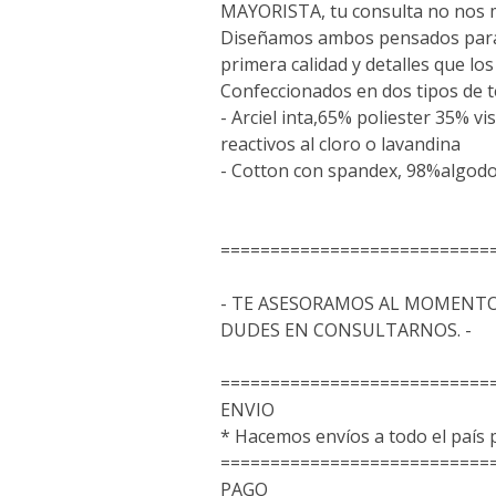
MAYORISTA, tu consulta no nos 
Diseñamos ambos pensados para 
primera calidad y detalles que lo
Confeccionados en dos tipos de t
- Arciel inta,65% poliester 35% vi
reactivos al cloro o lavandina
- Cotton con spandex, 98%algo
===========================
- TE ASESORAMOS AL MOMENTO
DUDES EN CONSULTARNOS. -
===========================
ENVIO
* Hacemos envíos a todo el paí
===========================
PAGO