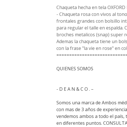
Chaqueta hecha en tela OXFORD
- Chaqueta rosa con vivos al tono,
frontales grandes con bolsillo int
para regular el talle en espalda. C
broches metalicos (snap) super re
Ademas la chaqueta tiene un bols
con la frase "la vie en rose" en col
===========================
QUIENES SOMOS
- D E A N & C O . –
Somos una marca de Ambos médi
con mas de 3 años de experiencia
vendemos ambos a todo el país,
en diferentes puntos. CONSUL