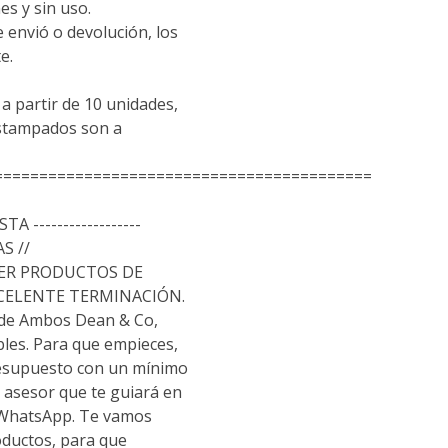
es y sin uso.
e envió o devolución, los
e.
 partir de 10 unidades,
estampados son a
==========================================
TA ------------------
S //
ER PRODUCTOS DE
XCELENTE TERMINACIÓN.
 de Ambos Dean & Co,
les. Para que empieces,
resupuesto con un mínimo
 asesor que te guiará en
 WhatsApp. Te vamos
oductos, para que