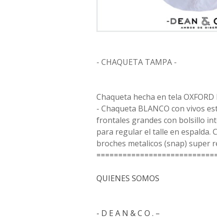
- CHAQUETA TAMPA -
Chaqueta hecha en tela OXFOR
- Chaqueta BLANCO con vivos est
frontales grandes con bolsillo int
para regular el talle en espalda. C
broches metalicos (snap) super re
===========================
QUIENES SOMOS
- D E A N & C O . –