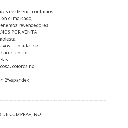
cos de diseño, contamos
 en el mercado,
 tenemos revendedores
TANOS POR VENTA
molesta.
vos, con telas de
s hacen únicos
elas
scosa, colores no
don 2%spandex
==========================================
 DE COMPRAR, NO