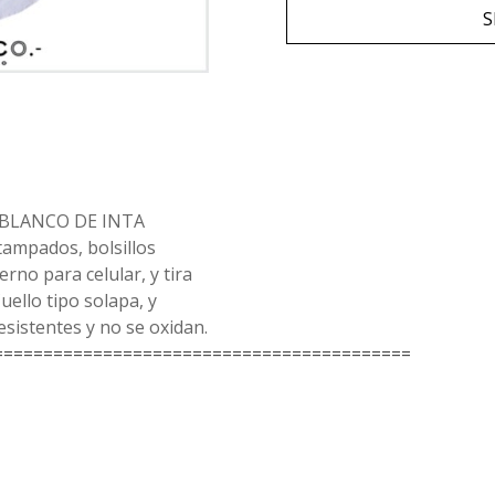
S
D BLANCO DE INTA
ampados, bolsillos
erno para celular, y tira
uello tipo solapa, y
sistentes y no se oxidan.
==========================================