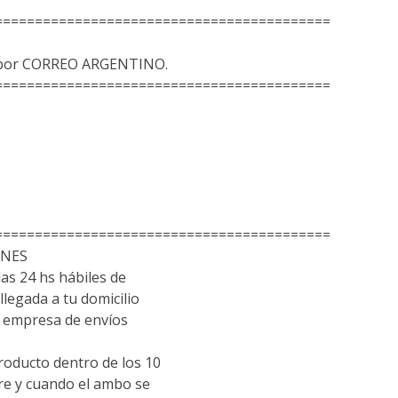
==========================================
s por CORREO ARGENTINO.
==========================================
==========================================
ONES
las 24 hs hábiles de
llegada a tu domicilio
empresa de envíos
roducto dentro de los 10
pre y cuando el ambo se